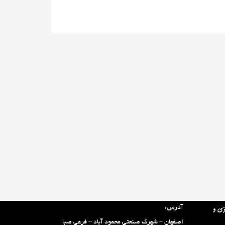
تماس با ما:
آدرس:
زی و
اصفهان – شهرک صنعتی محمود آباد – فرعی صبا