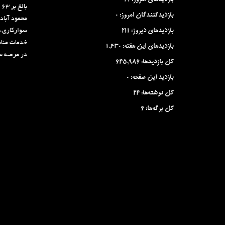
بازدیدهای امروز:
41
ب
بازدیدکنندگان امروز:
0
محمود آباد
بازدیدهای دیروز:
211
سوارکاری، 
خدمات منا
بازدیدهای این هفته:
1,430
در عرصه سو
کل بازدیدها:
645,986
بازدید این صفحه:
0
کل نوشته‌ها:
24
کل برگه‌ها:
6