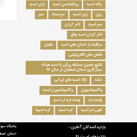
رنگ اسب
روانشناسی اسب
زدن اسب
زین
زین اسب
سردست
سم
سم اسب
لاغر کردن
لاغر کردن اسب چاق
مراقبت از دندان های اسب
مکمل
مکمل های الکترولیتی
نتایج نهمین مسابقه پرش با اسب هیأت
سوارکاری استان اصفهان در سال ۹۶
نمک
نژاد اسب های ایرانی
واکسیناسیون
واکسیناسیون اسب
پشت درد
پشت درد در اسب
کجی دم اسب
کره اسب
کره اسبها
آخرین آمار سایت:
درباره ما:
باشگاه سوا
بازدیدکنندگان آنلاین:
0