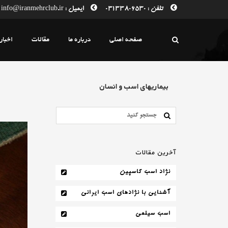
تلفن : 03133806530
ایمیل : info@iranmehrclub.ir
صفحه اصلی
درباره ما
مقالات
اخبار
بیماریهای اسب و انسان
آخرین مقالات
نژاد اسب کاسپین
آشنایی با نژادهای اسب ایرانی
اسب سیلمی