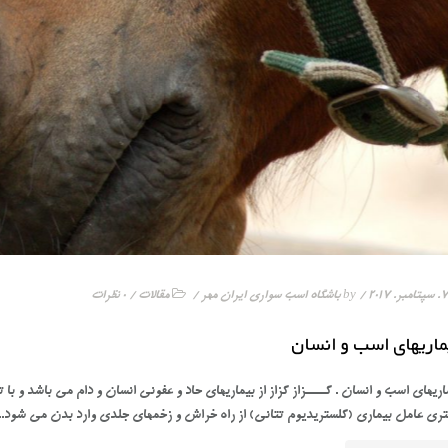
20
/ by
باشگاه اسب سواری ایران مهر
/
مقالات
/
0 نظرات
ماریهای اسب و انسان
اریهای اسب و انسان . کـــــزاز کزاز از بيماريهاي حاد و عفوني انسان و دام مي باشد و 
تري عامل بيماري (کلستريديوم تتاني) از راه خراش و زخمهاي جلدي وارد بدن مي شود...