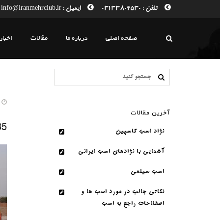
تلفن : 03133806530
ایمیل : info@iranmehrclub.ir
صفحه اصلی
درباره ما
مقالات
اخبار
10. سپتامبر. 17
آخرین مقالات
35
نژاد اسب کاسپین
آشنایی با نژادهای اسب ایرانی
اسب سیلمی
نکاتی جالب در مورد اسب ها و
اصطلاحات راجع به اسب