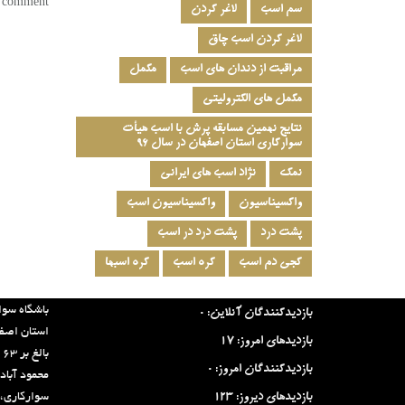
a comment.
سم اسب
لاغر کردن
لاغر کردن اسب چاق
مراقبت از دندان های اسب
مکمل
مکمل های الکترولیتی
نتایج نهمین مسابقه پرش با اسب هیأت
سوارکاری استان اصفهان در سال ۹۶
نمک
نژاد اسب های ایرانی
واکسیناسیون
واکسیناسیون اسب
پشت درد
پشت درد در اسب
کجی دم اسب
کره اسب
کره اسبها
آخرین آمار سایت:
درباره ما:
باشگاه سوا
بازدیدکنندگان آنلاین:
0
بازدیدهای امروز:
17
ب
بازدیدکنندگان امروز:
0
محمود آباد
بازدیدهای دیروز:
123
سوارکاری، 