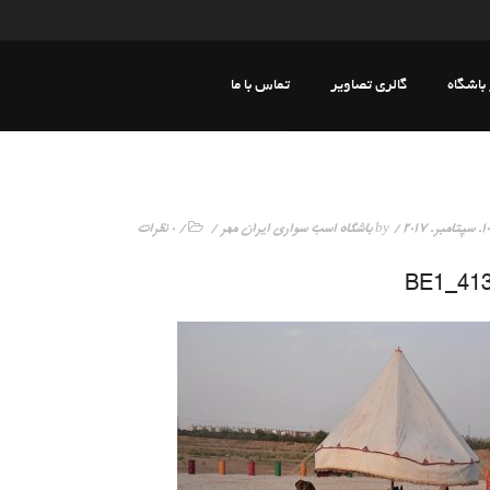
 باشگاه
گالری تصاویر
تماس با ما
20
/ by
باشگاه اسب سواری ایران مهر
/
/
0 نظرات
BE1_41