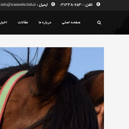
تلفن : 03133806530
ایمیل : info@iranmehrclub.ir
صفحه اصلی
درباره ما
مقالات
اخبار