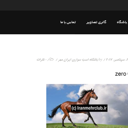
 باشگاه
گالری تصاویر
تماس با ما
20
/ by
باشگاه اسب سواری ایران مهر
/
/
0 نظرات
zero