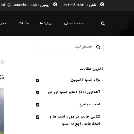
تلفن : 03133806530
ایمیل : info@iranmehrclub.ir
صفحه اصلی
درباره ما
مقالات
اخبار
2. سپتامبر. 17
آخرین مقالات
 G
نژاد اسب کاسپین
آشنایی با نژادهای اسب ایرانی
اسب سیلمی
نکاتی جالب در مورد اسب ها و
اصطلاحات راجع به اسب