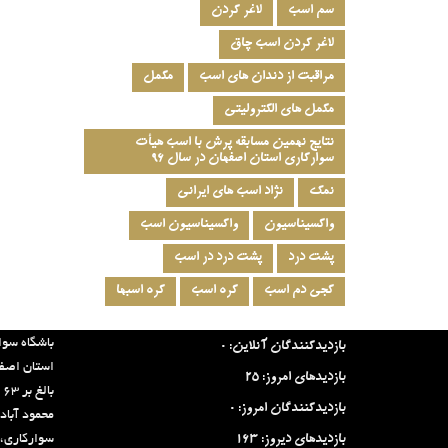
سم اسب
لاغر کردن
لاغر کردن اسب چاق
مراقبت از دندان های اسب
مکمل
مکمل های الکترولیتی
نتایج نهمین مسابقه پرش با اسب هیأت
سوارکاری استان اصفهان در سال ۹۶
نمک
نژاد اسب های ایرانی
واکسیناسیون
واکسیناسیون اسب
پشت درد
پشت درد در اسب
کجی دم اسب
کره اسب
کره اسبها
آخرین آمار سایت:
درباره ما:
باشگاه سوا
بازدیدکنندگان آنلاین:
0
بازدیدهای امروز:
25
ب
بازدیدکنندگان امروز:
0
محمود آباد
بازدیدهای دیروز:
163
سوارکاری، 