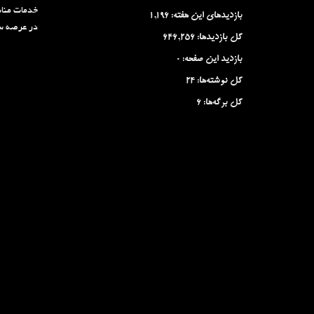
خدمات منا
بازدیدهای این هفته:
1,196
در عرصه سو
کل بازدیدها:
646,256
بازدید این صفحه:
0
کل نوشته‌ها:
24
کل برگه‌ها:
6