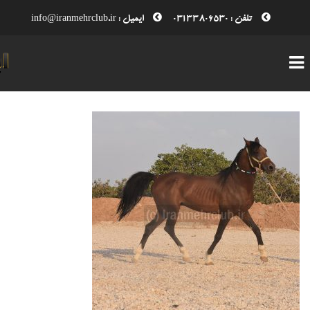
تلفن : 03133806530
ایمیل : info@iranmehrclub.ir
صفحه اصلی
درباره ما
مقالات
اخبار باشگاه
گالری تصاویر
تماس با ما