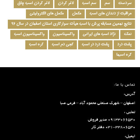
سردست
سم
سم اسب
لاغر کردن
لاغر کردن اسب چاق
مراقبت از دندان های اسب
مکمل
مکمل های الکترولیتی
نتایج نهمین مسابقه پرش با اسب هیأت سوارکاری استان اصفهان در سال ۹۶
نمک
نژاد اسب های ایرانی
واکسیناسیون
واکسیناسیون اسب
پشت درد
پشت درد در اسب
کجی دم اسب
کره اسب
کره اسبها
تماس با ما:
آدرس:
اصفهان – شهرک صنعتی محمود آباد – فرعی صبا
تماس :
۰۹۱۳۳۰۶۶۵۳۰ مدیر فروش
۰۳۱-۳۳۸۰۶۵۳۰ دفتر کار
ایمیل: